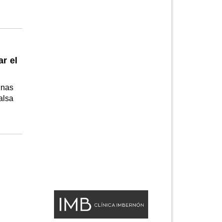
ar el
unas
alsa