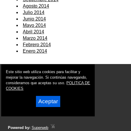
Agosto 2014
Julio 2014
Junio 2014
Mayo 2014
Abril 2014
Marzo 2014
Febrero 2014
Enero 2014
© 2006 - 2026 Portal de Pliego Noticias
Este sitio web utiliza cookies para facilitar y
info@portaldepliego.es
mejorar la navegación. Si continúas navegando,
consideramos que aceptas su uso.
POLITICA DE
Síguenos en:
COOKIES
Aceptar
Powered by:
Superweb