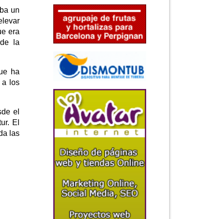
aba un
elevar
ue era
 de la
que ha
 a los
sde el
ur. El
da las