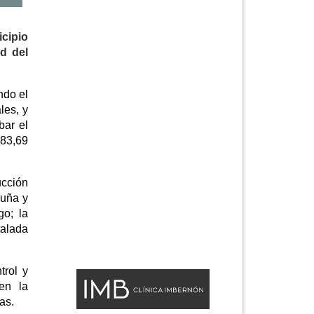
icipio
ad del
ndo el
les, y
bar el
883,69
ucción
puña y
go; la
talada
trol y
en la
as.