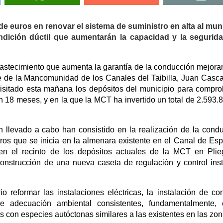
de euros en renovar el sistema de suministro en alta al mun
undición dúctil que aumentarán la capacidad y la segurid
astecimiento que aumenta la garantía de la conducción mejora
te de la Mancomunidad de los Canales del Taibilla, Juan Casca
visitado esta mañana los depósitos del municipio para compro
n 18 meses, y en la que la MCT ha invertido un total de 2.593.
llevado a cabo han consistido en la realización de la cond
etros que se inicia en la almenara existente en el Canal de Es
 en el recinto de los depósitos actuales de la MCT en Plie
onstrucción de una nueva caseta de regulación y control ins
 reformar las instalaciones eléctricas, la instalación de con
de adecuación ambiental consistentes, fundamentalmente, 
s con especies autóctonas similares a las existentes en las zon