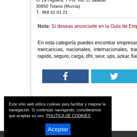
C/ La Higuera, 7 Pol. Ind. El Saladar
30850 Totana (Murcia)
T.: 968 42 01 21
Nota:
Si deseas anunciarte en la Guía de Emp
En esta categoría puedes encontrar empresas 
mercancias, nacionales, internacionales, tran
rapido, seguro, carga, dhl, seur, ups, azkar, fi
Este sitio web utiliza cookies para facilitar y mejorar la
navegación. Si continúas navegando, consideramos
que aceptas su uso.
POLITICA DE COOKIES
Aceptar