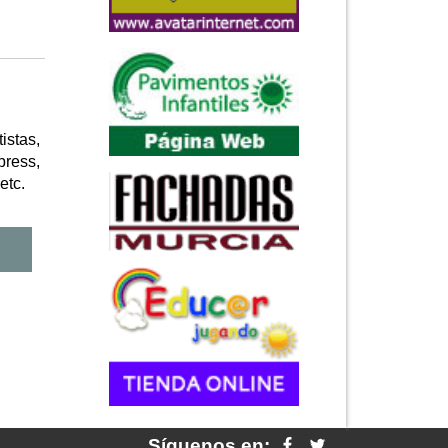
istas,
press,
etc.
Síguenos en: