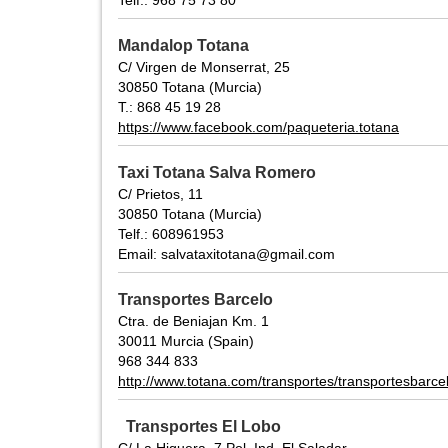
Telf.: 968 75 73 80
Mandalop Totana
C/ Virgen de Monserrat, 25
30850 Totana (Murcia)
T.: 868 45 19 28
https://www.facebook.com/paqueteria.totana
Taxi Totana Salva Romero
C/ Prietos, 11
30850 Totana (Murcia)
Telf.: 608961953
Email: salvataxitotana@gmail.com
Transportes Barcelo
Ctra. de Beniajan Km. 1
30011 Murcia (Spain)
968 344 833
http://www.totana.com/transportes/transportesbarce
Transportes El Lobo