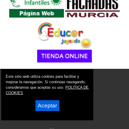
© 2006 - 2026 Portal de Pliego Noticias
Este sitio web utiliza cookies para facilitar y
info@portaldepliego.es
mejorar la navegación. Si continúas navegando,
consideramos que aceptas su uso.
POLITICA DE
Síguenos en:
COOKIES
Aceptar