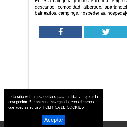
En esta categoría puedes encontrar empres
descanso, comodidad, albergue, apartahotel,
balnearios, campings, hospederias, hospedaje
Este sitio web utiliza cookies para facilitar y mejorar la
navegación. Si continúas navegando, consideramos
que aceptas su uso.
POLITICA DE COOKIES
Aceptar