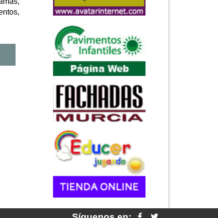
camas,
entos,
Síguenos en: